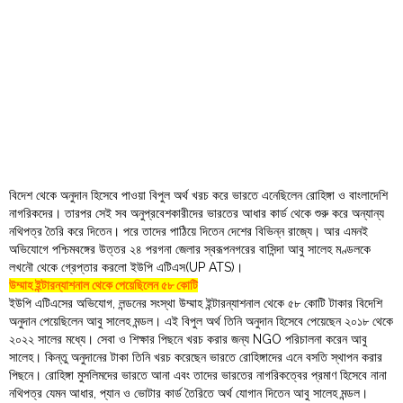
Order
Hindu
Temples
বিদেশ থেকে অনুদান হিসেবে পাওয়া বিপুল অর্থ খরচ করে ভারতে এনেছিলেন রোহিঙ্গা ও বাংলাদেশি
নাগরিকদের। তারপর সেই সব অনুপ্রবেশকারীদের ভারতের আধার কার্ড থেকে শুরু করে অন্যান্য
নথিপত্র তৈরি করে দিতেন। পরে তাদের পাঠিয়ে দিতেন দেশের বিভিন্ন রাজ্যে। আর এমনই
অভিযোগে পশ্চিমবঙ্গের উত্তর ২৪ পরগনা জেলার স্বরূপনগরের বাসিন্দা আবু সালেহ মণ্ডলকে
লখনৌ থেকে গ্রেপ্তার করলো ইউপি এটিএস(UP ATS)।
উম্মাহ ইন্টারন্যাশনাল থেকে পেয়েছিলেন ৫৮ কোটি
ইউপি এটিএসের অভিযোগ, লন্ডনের সংস্থা উম্মাহ ইন্টারন্যাশনাল থেকে ৫৮ কোটি টাকার বিদেশি
অনুদান পেয়েছিলেন আবু সালেহ মন্ডল। এই বিপুল অর্থ তিনি অনুদান হিসেবে পেয়েছেন ২০১৮ থেকে
২০২২ সালের মধ্যে। সেবা ও শিক্ষার পিছনে খরচ করার জন্য NGO পরিচালনা করেন আবু
সালেহ। কিন্তু অনুদানের টাকা তিনি খরচ করেছেন ভারতে রোহিঙ্গাদের এনে বসতি স্থাপন করার
পিছনে। রোহিঙ্গা মুসলিমদের ভারতে আনা এবং তাদের ভারতের নাগরিকত্বের প্রমাণ হিসেবে নানা
নথিপত্র যেমন আধার, প্যান ও ভোটার কার্ড তৈরিতে অর্থ যোগান দিতেন আবু সালেহ মন্ডল।