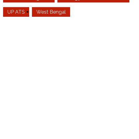
UP ATS
West Bengal