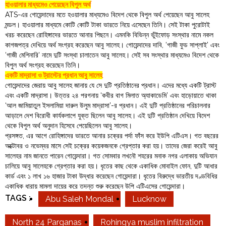
হাওয়ালার মাধ্যমেও পেয়েছেন বিপুল অর্থ
ATS-এর গোয়েন্দাদের মতে হওয়ালার মাধ্যমেও বিদেশ থেকে বিপুল অর্থ পেয়েছেন আবু সালেহ
মন্ডল। হাওয়ালার মাধ্যমে কোটি কোটি টাকা ভারতে নিয়ে এসেছেন তিনি। সেই টাকা পুরোটাই
খরচ করেছেন রোহিঙ্গাদের ভারতে আনার পিছনে। এমনকি বিভিন্ন ভুঁইফোড় সংস্থার নামে নকল
কাগজপত্র দেখিয়ে অর্থ সংগ্রহ করেছেন আবু সালেহ। গোয়েন্দাদের দাবি, ‘গাজী ফুড সাপ্লাই’ এবং
‘গাজী মেশিনারি‘ নামে দুটি সংস্থা চালাতেন আবু সালেহ। সেই সব সংস্থার মাধ্যমেও বিদেশ থেকে
বিপুল অর্থ সংগ্রহ করেছেন তিনি।
একটি মাদ্রাসা ও ট্রাস্টের প্রধান আবু সালেহ
গোয়েন্দাদের জেরায় আবু সালেহ জানায় যে সে দুটি প্রতিষ্ঠানের প্রধান। এদের মধ্যে একটি ট্রাস্ট
এবং একটি মাদ্রাসা। উত্তর ২৪ পরগনায় ‘কবীর বাগ মিলাত অ্যাকাডেমি’ এবং হাড়োয়াতে থাকা
‘আল জামিয়াতুল ইসলামিয়া দারুল উলুম মাদ্রাসা’-র প্রধান। এই দুটি প্রতিষ্ঠানের পরিচালনার
আড়ালে দেশ বিরোধী কার্যকলাপে যুক্ত ছিলেন আবু সালেহ। এই দুটি প্রতিষ্ঠান দেখিয়ে বিদেশ
থেকে বিপুল অর্থ অনুদান হিসেবে পেয়েছিলেন আবু সালেহ।
প্রসঙ্গত, এর আগে রোহিঙ্গাদের ভারতে আনার চক্রের পর্দা ফাঁস করে ইউপি এটিএস। গত বছরের
অক্টোবর ও নভেম্বর মাসে সেই চক্রের কয়েকজনকে গ্রেপ্তার করা হয়। তাদের জেরা করেই আবু
সালেহর নাম জানতে পারেন গোয়েন্দারা। গত সোমবার লখনৌ শহরের মনাক নগর এলাকায় অভিযান
চালিয়ে আবু সালেহকে গ্রেপ্তার করা হয়। ধৃতের কাছ থেকে একাধিক মোবাইল ফোন, দুটি আধার
কার্ড এবং ১ লাখ ১৬ হাজার টাকা উদ্ধার করেছেন গোয়েন্দারা। ধৃতের বিরুদ্ধে ভারতীয় দণ্ডবিধির
একাধিক ধারায় মামলা দায়ের করে তদন্ত শুরু করেছেন উপি এটিএসের গোয়েন্দারা।
TAGS :
Abu Saleh Mondal
Lucknow
North 24 Parganas
Rohingya muslim infiltration