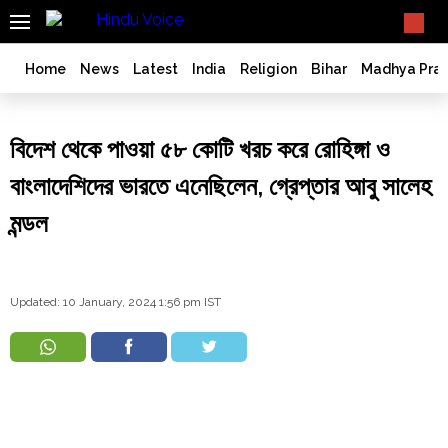
SEARCH
What TV doesn't, print can't;
we deliver.
India
Home
News
Latest
India
Religion
Bihar
Madhya Pra
Bangladesh
West
বিদেশ থেকে পাওয়া ৫৮ কোটি খরচ করে রোহিঙ্গা ও
Bengal
World
বাংলাদেশিদের ভারতে এনেছিলেন, গ্রেপ্তার আবু সালেহ
History
মন্ডল
Articles
Love
Jihad
Updated: 10 January, 2024 1:56 pm IST
Opinion
Ghar
Wapsi
Politics
Law
&