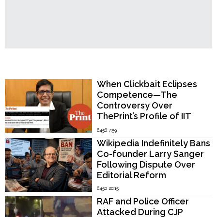
Popular Now
When Clickbait Eclipses
Competence—The
Controversy Over
ThePrint’s Profile of IIT
Madras Director V.
6456 7:59
Kamakoti
Wikipedia Indefinitely Bans
Co-founder Larry Sanger
Following Dispute Over
Editorial Reform
6450 20:15
RAF and Police Officer
Attacked During CJP