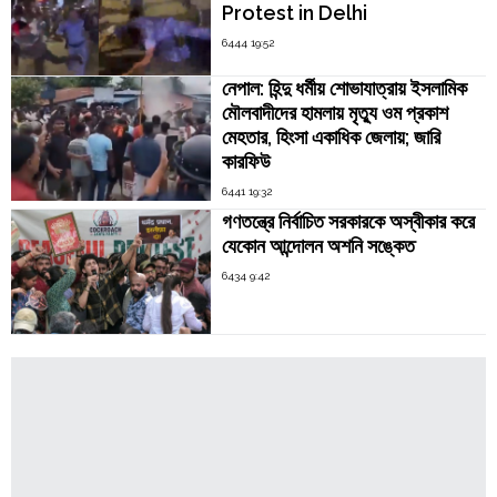
Protest in Delhi
6444 19:52
নেপাল: হিন্দু ধর্মীয় শোভাযাত্রায় ইসলামিক
মৌলবাদীদের হামলায় মৃত্যু ওম প্রকাশ
মেহতার, হিংসা একাধিক জেলায়; জারি
কারফিউ
6441 19:32
গণতন্ত্রে নির্বাচিত সরকারকে অস্বীকার করে
যেকোন আন্দোলন অশনি সঙ্কেত
6434 9:42