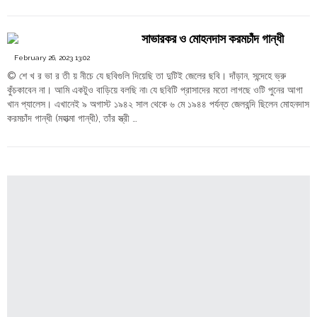
"দিল্লী
Order
Continue reading
বিশ্ববিদ্যালয়ের
Hindu
সিলেবাস
Temples
সাভারকর ও মোহনদাস করমচাঁদ গান্ধী
থেকে
বাদ
February 26, 2023 13:02
ইকবাল,
© শে খ র ভা র তী য় নীচে যে ছবিগুলি দিয়েছি তা দুটিই জেলের ছবি। দাঁড়ান, সন্দেহে ভ্রু
পড়ানো
কুঁচকাবেন না। আমি একটুও বাড়িয়ে বলছি না৷ যে ছবিটি প্রাসাদের মতো লাগছে ওটি পুনের আগা
হবে
খান প্যালেস। এখানেই ৯ অগাস্ট ১৯৪২ সাল থেকে ৬ মে ১৯৪৪ পর্যন্ত জেলবন্দি ছিলেন মোহনদাস
সাভারকর"
করমচাঁদ গান্ধী (মহাত্মা গান্ধী), তাঁর স্ত্রী …
"সাভারকর
Continue reading
ও
মোহনদাস
করমচাঁদ
গান্ধী"