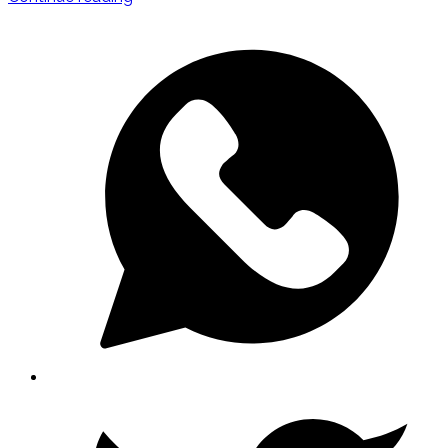
কথা"
GO