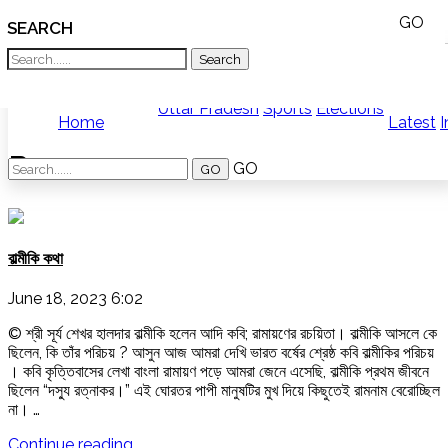
GO
SEARCH
What TV doesn't, print can't;
we deliver.
India
News
Bangladesh
West
Uttar Pradesh
Sports
Elections
Home
Latest
I
Bengal
World
Ram
History
GO
Articles
Love
Jihad
Opinion
বাল্মীকি কথা
Ghar
Wapsi
Politics
June 18, 2023 6:02
Law
© শ্রী সূর্য শেখর হালদার বাল্মীকি হলেন আদি কবি; রামায়ণের রচয়িতা। বাল্মীকি আসলে কে
&
ছিলেন, কি তাঁর পরিচয় ? আসুন আজ আমরা দেখি ভারত বর্ষের শ্রেষ্ঠ কবি বাল্মীকির পরিচয়
Order
। কবি কৃত্তিবাসের লেখা বাংলা রামায়ণ পড়ে আমরা জেনে এসেছি, বাল্মীকি প্রথম জীবনে
Hindu
ছিলেন “দস্যু রত্নাকর।” এই ঘোরতর পাপী মানুষটির মুখ দিয়ে কিছুতেই রামনাম বেরোচ্ছিল
Temples
না। …
"বাল্মীকি
Continue reading