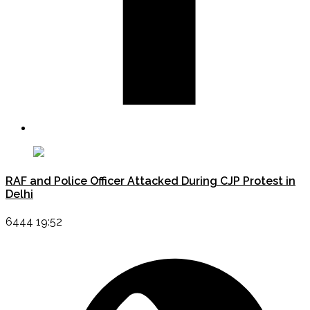
RAF and Police Officer Attacked During CJP Protest in
Delhi
6444 19:52