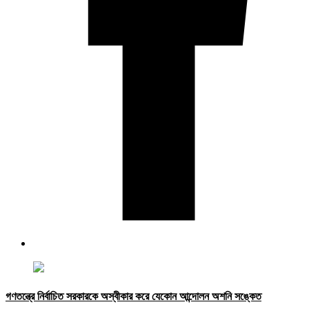
গণতন্ত্রে নির্বাচিত সরকারকে অস্বীকার করে যেকোন আন্দোলন অশনি সঙ্কেত