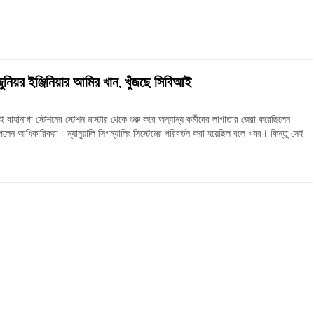
জুনিয়র ইঞ্জিনিয়ার আমির খান, খুঁজছে সিবিআই
বাহানাগা স্টেশনের স্টেশন মাস্টার থেকে শুরু করে অন্যান্য কর্মীদের লাগাতার জেরা করেছিলেন
লেন আধিকারিকরা। ম্যানুয়ালি সিগন্যালিং সিস্টেমের পরিবর্তন করা হয়েছিল বলে খবর। কিন্তু সেই