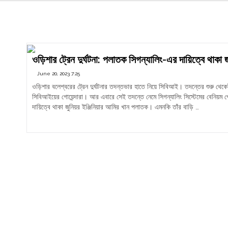
Odisha Train tragedy
ওড়িশার ট্রেন দুর্ঘটনা: পলাতক সিগন্যালিং-এর দায়িত্বে থাকা 
June 20, 2023 7:25
ওড়িশার বলেশ্বরের ট্রেন দুর্ঘটনার তদন্তভার হাতে নিয়ে সিবিআই। তদন্তের শুরু থেকেই 
সিবিআইয়ের গোয়েন্দারা। আর এবারে সেই তদন্তে নেমে সিগন্যালিং সিস্টেমের বেনিয়ম পে
দায়িত্বে থাকা জুনিয়র ইঞ্জিনিয়ার আমির খান পলাতক। এমনকি তাঁর বাড়ি …
"ওড়িশার
Continue reading
ট্রেন
দুর্ঘটনা:
পলাতক
সিগন্যালিং-
এর
দায়িত্বে
থাকা
জুনিয়র
ইঞ্জিনিয়ার
আমির