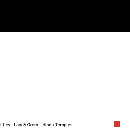
litics
Law & Order
Hindu Temples