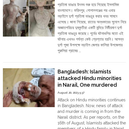
Narail,
প্রতিমা ভাঙার উৎসব শুরু হয়ে গিয়েছে ইসলামিক
locals
বাংলাদেশে। ফরিদপুর, গোপালগঞ্জের পর এবার
alleged
নড়াইলে দুর্গা প্রতিমা ভাঙচুর করার খবর সামনে
of
এসেছে। জানা গিয়েছে, রাতের অন্ধকারের সুযোগ নিয়ে
police
অজ্ঞাতপরিচয় দুষ্কৃতীরা একটি মন্দিরে নির্মীয়মাণ দুর্গা
inaction"
প্রতিমা ভাঙচুর করেছে। পূর্বের ঘটনাগুলির মতো এই
ঘটনায় এখনও পর্যন্ত কেউ গ্রেপ্তার হয়নি। আসন্ন
দুর্গা পূজা উপলক্ষে নড়াইল জেলার কালিয়া উপজেলার
পুরুলিয়া গ্রামের …
"বাংলাদেশ:
Continue reading
নড়াইলে
দুর্গা
Bangladesh: Islamists
প্রতিমা
attacked Hindu minorities
ভাঙচুর"
in Narail, One murdered
August 20, 2023 5:37
Attack on Hindu minorities continues
in Bangladesh. Now, news of attack
and murder is coming in from the
Narail district. As per reports, on the
16th of August, Islamists attacked the
members of a Hindu family in Narail