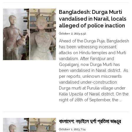
Order
Islamists
allegedly
Hindu
Bangladesh: Durga Murti
gang-
Temples
vandalised in Narail, locals
raped
alleged of police inaction
and
poisoned
October 2, 2023 5:32
a
Ahead of the Durga Puja, Bangladesh
Hindu
has been witnessing incessant
woman
attacks on Hindu temples and Murti
in
vandalism. After Faridpur and
Narail"
Gopalganj, now Durga Murti has
been vandalised in Narail district. As
per reports, unknown miscreants
vandalised under-construction
Durga murti at Purulia village under
Kalia Upazila of Narail district. On the
night of 28th of September, the …
"Bangladesh:
Continue reading
Durga
Murti
বাংলাদেশ: নড়াইলে দুর্গা প্রতিমা ভাঙচুর
vandalised
in
October 1, 2023 7:14