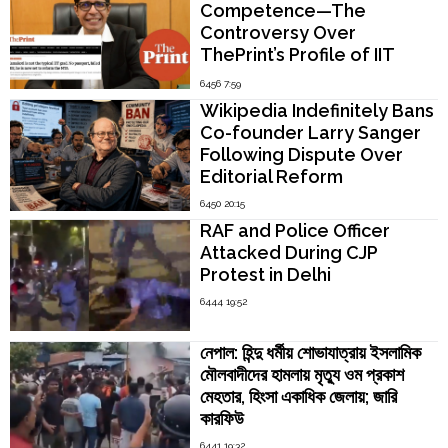
Competence—The
Controversy Over
ThePrint’s Profile of IIT
Madras Director V.
6456 7:59
Kamakoti
Wikipedia Indefinitely Bans
Co-founder Larry Sanger
Following Dispute Over
Editorial Reform
6450 20:15
RAF and Police Officer
Attacked During CJP
Protest in Delhi
6444 19:52
নেপাল: হিন্দু ধর্মীয় শোভাযাত্রায় ইসলামিক
মৌলবাদীদের হামলায় মৃত্যু ওম প্রকাশ
মেহতার, হিংসা একাধিক জেলায়; জারি
কারফিউ
6441 19:32