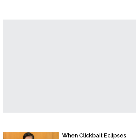
"বাংলাদেশ:
Order
Continue reading
নগাঁও-
Hindu
র
Temples
কালী
মন্দিরে
আগুন
দিলো
দুষ্কৃতীরা,
পুড়ে
ছাই
প্রতিমা"
Popular Now
When Clickbait Eclipses