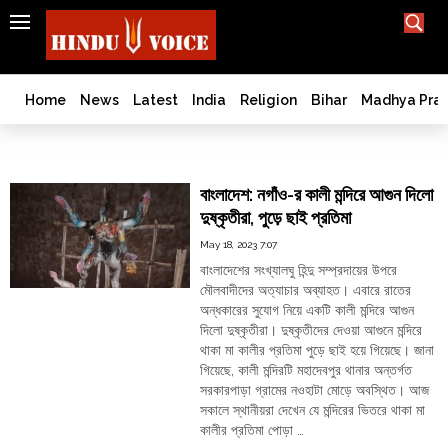
SEARCH
India
What TV doesn't, print can't;
we deliver.
Bangladesh
Home
News
Latest
India
Religion
Bihar
Madhya Pra
West
Bengal
Nagaon
World
বাংলাদেশ: নগাঁও-র কালী মন্দিরে আগুন দিলো
History
দুষ্কৃতীরা, পুড়ে ছাই প্রতিমা
Articles
May 18, 2023 7:07
Love
বাংলাদেশের সংখ্যালঘু হিন্দু সম্প্রদায়ের উপরে
Jihad
মৌলবাদীদের অত্যাচার অব্যাহত। এবারে রাতের
Opinion
অন্ধকারের সুযোগ নিয়ে একটি কালী মন্দিরে আগুন
দিলো দুষ্কৃতীরা। দুষ্কৃতীদের দেওয়া আগুনে মন্দিরে
Ghar
থাকা মা কালীর প্রতিমা পুড়ে ছাই হয়ে গিয়েছে। জানা
Wapsi
গিয়েছে, কালী মন্দিরটি মহাদেবপুর থানার অন্তর্গত
Politics
সরকারপাড়া গ্রামের নওহাটা মোড়ে অবস্থিত। আজ
সকালে স্থানীয়রা দেখেন যে মন্দিরের ভিতরে থাকা মা
Law
কালীর প্রতিমা পোড়া …
&