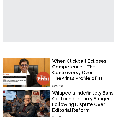
Popular Now
When Clickbait Eclipses
Competence—The
Controversy Over
ThePrint’s Profile of IIT
Madras Director V.
6456 7:59
Kamakoti
Wikipedia Indefinitely Bans
Co-founder Larry Sanger
Following Dispute Over
Editorial Reform