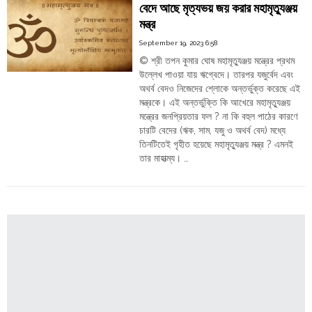
Order
বেদে আছে মৃত্যভয় জয় করার মহামৃত্যুঞ্জয়
Hindu
মন্ত্র
Temples
September 19, 2023 6:58
© শ্রী তপন কুমার ঘোষ মহামৃত্যুঞ্জয় মন্ত্রের প্রথম
উল্লেখ পাওয়া যায় ঋগ্বেদে। তারপর যজুর্বেদ এবং
অথর্ব বেদও নিজেদের শ্লোকে অন্তর্ভুক্ত করেছে এই
মন্ত্রকে। এই অন্তর্ভুক্তি কি আখেরে মহামৃত্যুঞ্জয়
মন্ত্রের জনপ্রিয়তার ফল ? না কি বহুল পাঠের কারণে
চারটি বেদের (ঋক, সাম, যজু ও অথর্ব বেদ) মধ্যে
তিনটিতেই গৃহীত হয়েছে মহামৃত্যুঞ্জয় মন্ত্র ? এমনই
তার মাহাত্ম্য। …
"বেদে
Continue reading
আছে
মৃত্যভয়
জয়
করার
মহামৃত্যুঞ্জয়
মন্ত্র"