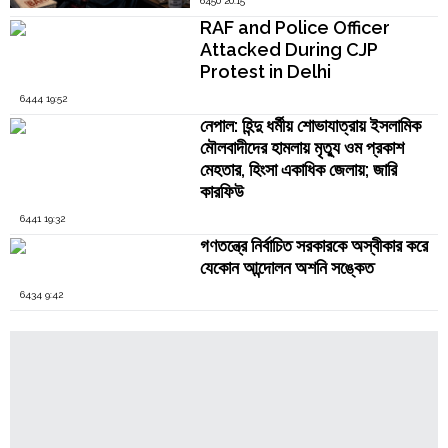
6450 20:15
RAF and Police Officer
Attacked During CJP
Protest in Delhi
6444 19:52
নেপাল: হিন্দু ধর্মীয় শোভাযাত্রায় ইসলামিক
মৌলবাদীদের হামলায় মৃত্যু ওম প্রকাশ
মেহতার, হিংসা একাধিক জেলায়; জারি
কারফিউ
6441 19:32
গণতন্ত্রে নির্বাচিত সরকারকে অস্বীকার করে
যেকোন আন্দোলন অশনি সঙ্কেত
6434 9:42