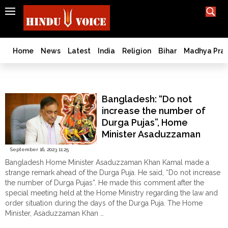
SEARCH
India
What TV doesn't, print can't;
we deliver.
Bangladesh
Home
News
Latest
India
Religion
Bihar
Madhya Pra
West
Bengal
Asaduzzaman Khan
World
Bangladesh: “Do not
History
increase the number of
Articles
Durga Pujas”, Home
Love
Minister Asaduzzaman
Jihad
Khan to Hindus
September 16, 2023 11:25
Opinion
Bangladesh Home Minister Asaduzzaman Khan Kamal made a
Ghar
strange remark ahead of the Durga Puja. He said, “Do not increase
Wapsi
the number of Durga Pujas”. He made this comment after the
special meeting held at the Home Ministry regarding the law and
Politics
order situation during the days of the Durga Puja. The Home
Law
Minister, Asaduzzaman Khan …
&
"Bangladesh:
Continue reading