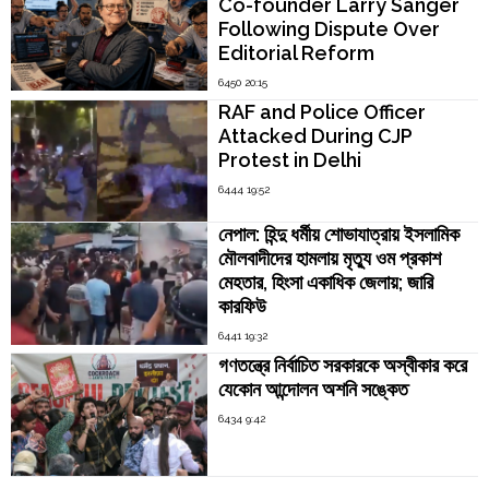
Co-founder Larry Sanger
Following Dispute Over
Editorial Reform
6450 20:15
RAF and Police Officer
Attacked During CJP
Protest in Delhi
6444 19:52
নেপাল: হিন্দু ধর্মীয় শোভাযাত্রায় ইসলামিক
মৌলবাদীদের হামলায় মৃত্যু ওম প্রকাশ
মেহতার, হিংসা একাধিক জেলায়; জারি
কারফিউ
6441 19:32
গণতন্ত্রে নির্বাচিত সরকারকে অস্বীকার করে
যেকোন আন্দোলন অশনি সঙ্কেত
6434 9:42