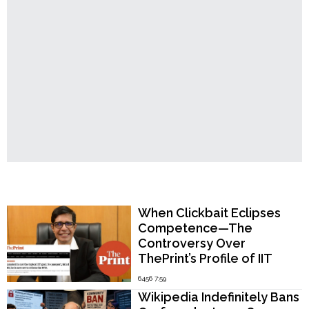
হিন্দুদের
উদ্দেশ্যে
বললেন
সরাষ্ট্রমন্ত্রী
আসাদুজ্জামান
খান"
Popular Now
When Clickbait Eclipses
Competence—The
Controversy Over
ThePrint’s Profile of IIT
Madras Director V.
6456 7:59
Kamakoti
Wikipedia Indefinitely Bans