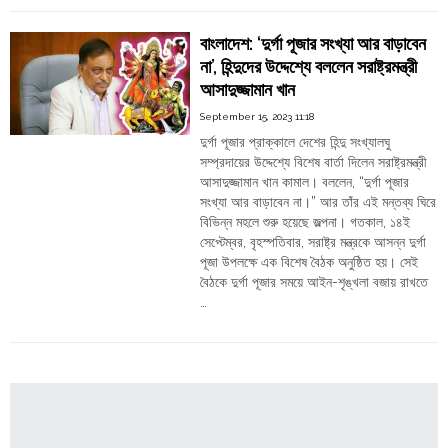
Order
“Do
not
Hindu
বাংলাদেশ: ‘দুর্গা পূজার সংখ্যা আর বাড়াবেন
Temples
increase
না’, হিন্দুদের উদ্দেশ্যে বললেন সরাষ্ট্রমন্ত্রী
the
আসাদুজ্জামান খান
number
of
September 15, 2023 11:18
Durga
দুর্গা পূজার প্রাক্কালে দেশের হিন্দু সংখ্যালঘু
Pujas”,
সম্প্রদায়ের উদ্দেশ্যে বিশেষ বার্তা দিলেন সরাষ্ট্রমন্ত্রী
Home
আসাদুজ্জামান খান কামাল। বললেন, “দুর্গা পূজার
Minister
সংখ্যা আর বাড়াবেন না।” আর তাঁর এই মন্তব্য ঘিরে
Asaduzzaman
বিভিন্ন মহলে শুরু হয়েছে জল্পনা। গতকাল, ১৪ই
Khan
সেপ্টেম্বর, বৃহস্পতিবার, সরাষ্ট্র মন্ত্রকে আসন্ন দুর্গা
to
পূজা উপলক্ষে এক বিশেষ বৈঠক অনুষ্ঠিত হয়। সেই
Hindus"
বৈঠকে দুর্গা পূজার সময়ে আইন-শৃঙ্খলা বজায় রাখতে
…
"বাংলাদেশ:
Continue reading
‘দুর্গা
পূজার
সংখ্যা
আর
বাড়াবেন
না’,