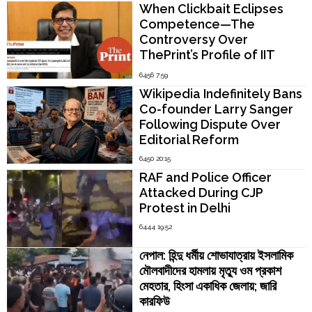
When Clickbait Eclipses
Competence—The
Controversy Over
ThePrint’s Profile of IIT
Madras Director V.
6456 7:59
Kamakoti
Wikipedia Indefinitely Bans
Co-founder Larry Sanger
Following Dispute Over
Editorial Reform
6450 20:15
RAF and Police Officer
Attacked During CJP
Protest in Delhi
6444 19:52
নেপাল: হিন্দু ধর্মীয় শোভাযাত্রায় ইসলামিক
মৌলবাদীদের হামলায় মৃত্যু ওম প্রকাশ
মেহতার, হিংসা একাধিক জেলায়; জারি
কারফিউ