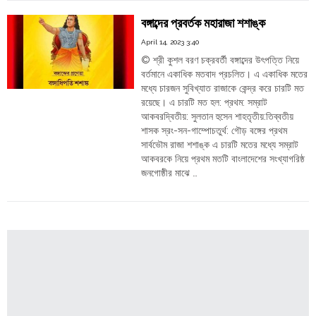
Order
মহারাজ
বঙ্গাব্দের প্রবর্তক মহারাজা শশাঙ্ক
Hindu
শশাঙ্ক"
Temples
April 14, 2023 3:40
© শ্রী কুশল বরণ চক্রবর্তী বঙ্গাব্দের উৎপত্তি নিয়ে
বর্তমানে একাধিক মতবাদ প্রচলিত। এ একাধিক মতের
মধ্যে চারজন সুবিখ্যাত রাজাকে কেন্দ্র করে চারটি মত
রয়েছে। এ চারটি মত হল: প্রথম: সম্রাট
আকবরদ্বিতীয়: সুলতান হুসেন শাহতৃতীয়:তিব্বতীয়
শাসক স্রং-সন-গাম্পোচতুর্থ: গৌড় বঙ্গের প্রথম
সার্বভৌম রাজা শশাঙ্ক এ চারটি মতের মধ্যে সম্রাট
আকবরকে নিয়ে প্রথম মতটি বাংলাদেশের সংখ্যাগরিষ্ঠ
জনগোষ্ঠীর মাঝে …
"বঙ্গাব্দের
Continue reading
প্রবর্তক
মহারাজা
শশাঙ্ক"