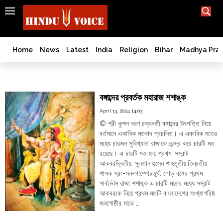
SEARCH
India
What TV doesn't, print can't;
we deliver.
Bangladesh
Home
News
Latest
India
Religion
Bihar
Madhya Pra
West
Bengal
বঙ্গাব্দ
World
বঙ্গাব্দের প্রবর্তক মহারাজ শশাঙ্ক
History
April 13, 2024 14:03
Articles
© শ্রী কুশল বরণ চক্রবর্তী বঙ্গাব্দের উৎপত্তি নিয়ে
Love
বর্তমানে একাধিক মতবাদ প্রচলিত। এ একাধিক মতের
Jihad
মধ্যে চারজন সুবিখ্যাত রাজাকে কেন্দ্র করে চারটি মত
Opinion
রয়েছে। এ চারটি মত হল: প্রথম: সম্রাট
আকবরদ্বিতীয়: সুলতান হুসেন শাহতৃতীয়:তিব্বতীয়
Ghar
শাসক স্রং-সন-গাম্পোচতুর্থ: গৌড় বঙ্গের প্রথম
Wapsi
সার্বভৌম রাজা শশাঙ্ক এ চারটি মতের মধ্যে সম্রাট
Politics
আকবরকে নিয়ে প্রথম মতটি বাংলাদেশের সংখ্যাগরিষ্ঠ
জনগোষ্ঠীর মাঝে …
Law
"বঙ্গাব্দের
Continue reading
&
প্রবর্তক