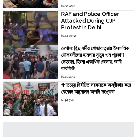
6450 20:15
RAF and Police Officer
Attacked During CJP
Protest in Delhi
6444 19:52
নেপাল: হিন্দু ধর্মীয় শোভাযাত্রায় ইসলামিক
মৌলবাদীদের হামলায় মৃত্যু ওম প্রকাশ
মেহতার, হিংসা একাধিক জেলায়; জারি
কারফিউ
6441 19:32
গণতন্ত্রে নির্বাচিত সরকারকে অস্বীকার করে
যেকোন আন্দোলন অশনি সঙ্কেত
6434 9:42