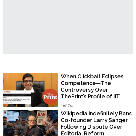
Popular Now
When Clickbait Eclipses
Competence—The
Controversy Over
ThePrint’s Profile of IIT
Madras Director V.
6456 7:59
Kamakoti
Wikipedia Indefinitely Bans
Co-founder Larry Sanger
Following Dispute Over
Editorial Reform