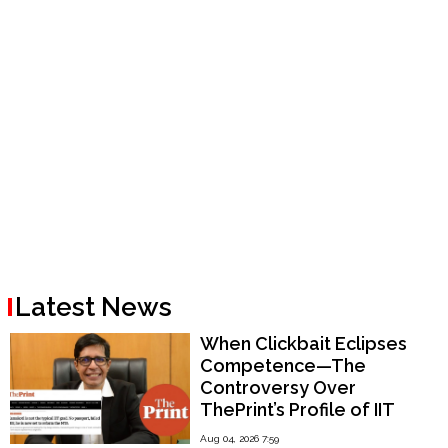
Latest News
When Clickbait Eclipses
Competence—The
Controversy Over
ThePrint’s Profile of IIT
Madras Director V.
Aug 04, 2026 7:59