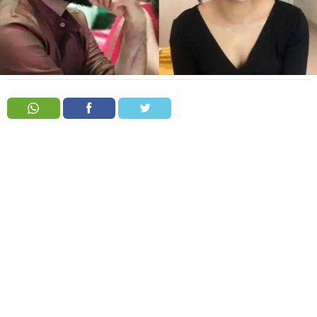
Order
Hindu
Temples