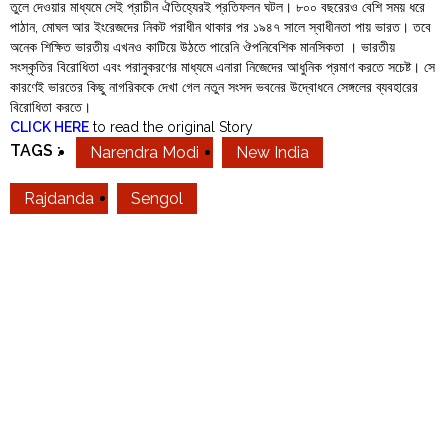
তুলে দেওয়ার মাধ্যমে সেই প্রাচীন ঐতিহ্যেরই প্রতিফলন ঘটল। ৮০০ বছরেরও বেশি সময় ধরে
পাঠান, মোঘল আর ইংরেজদের নিকট পরাধীন থাকার পর ১৯৪৭ সালে স্বাধীনতা পায় ভারত। তবে
অনেক শিক্ষিত ভারতীয় এখনও কাটিয়ে উঠতে পারেনি ঔপনিবেশিক মানসিকতা । ভারতীয়
সংস্কৃতির বিরোধিতা এবং পরানুকরণের মাধ্যমে এনারা নিজেদের আধুনিক প্রমাণ করতে সচেষ্ট। সে
কারণেই ভারতের কিছু নাগরিককে দেখা গেল নতুন সংসদ ভবনের উদ্বোধনে সেঙ্গলের ব্যবহারের
বিরোধিতা করতে।
CLICK HERE
to read the original Story
TAGS :
Narendra Modi
New India
Rajdanda
Sengol