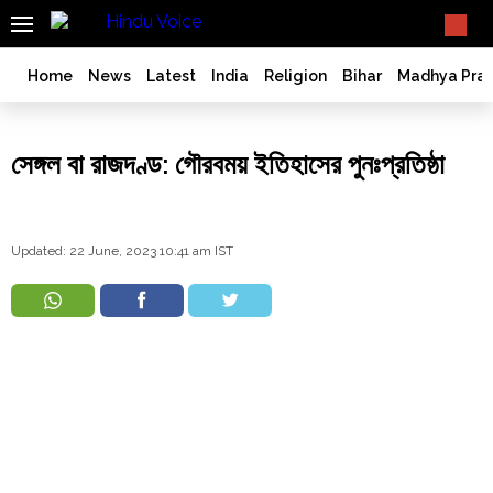
SEARCH
What TV doesn't, print can't;
we deliver.
India
Home
News
Latest
India
Religion
Bihar
Madhya Pra
Bangladesh
West
সেঙ্গল বা রাজদণ্ড: গৌরবময় ইতিহাসের পুনঃপ্রতিষ্ঠা
Bengal
World
History
Updated: 22 June, 2023 10:41 am IST
Articles
Love
Jihad
Opinion
Ghar
Wapsi
Politics
Law
&