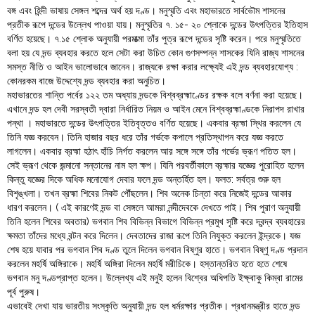
বঙ্গ এবং হিন্দী ভাষায় সেঙ্গল শব্দের অর্থ হয় দণ্ড। মনুস্মৃতি এবং মহাভারতে সার্বভৌম শাসনের
প্রতীক রূপে দন্ডের উল্লেখ পাওয়া যায়। মনুস্মৃতির ৭. ১৫- ২০ শ্লোকে দন্ডের উৎপত্তির ইতিহাস
বর্ণিত হয়েছে। ৭.১৫ শ্লোক অনুযায়ী পরমাত্মা তাঁর পুত্র রূপে দন্ডের সৃষ্টি করেন। পরে মনুস্মৃতিতে
বলা হয় যে দন্ড ব্যবহার করতে হলে সেটা করা উচিত কোন গুণসম্পন্ন শাসকের যিনি রাজ্য শাসনের
সমস্ত নীতি ও আইন ভালোভাবে জানেন। রাজ্যকে রক্ষা করার লক্ষ্যেই এই দন্ড ব্যবহারযোগ্য :
কোনরকম বাজে উদ্দেশ্যে দন্ড ব্যবহার করা অনুচিত।
মহাভারতের শান্তি পর্বের ১২২ তম অধ্যায় দন্ডকে বিশ্বব্রহ্মাণ্ডের রক্ষক বলে বর্ণনা করা হয়েছে।
এখানে দন্ড হল দেবী সরস্বতী দ্বারা নির্ধারিত নিয়ম ও আইন মেনে বিশ্বব্রহ্মাণ্ডকে নিরাপদ রাখার
পন্থা । মহাভারতে দন্ডের উৎপত্তির ইতিবৃত্তও বর্ণিত হয়েছে। একবার ব্রহ্মা স্থির করলেন যে
তিনি যজ্ঞ করবেন। তিনি হাজার বছর ধরে তাঁর গর্ভকে কপালে প্রতিস্থাপন করে যজ্ঞ করতে
লাগলেন। একবার ব্রহ্মা হঠাৎ হাঁচি নির্গত করলেন আর সঙ্গে সঙ্গে তাঁর গর্ভের ভ্রূণ পতিত হল।
সেই ভ্রূণ থেকে জন্মানো সন্তানের নাম হল ক্ষপ। যিনি পরবর্তীকালে ব্রহ্মার যজ্ঞের পুরোহিত হলেন
কিন্তু যজ্ঞের দিকে অধিক মনোযোগ দেবার ফলে দন্ড অন্তর্হিত হল। ফলত: সর্বত্র শুরু হল
বিশৃঙ্খলা। তখন ব্রহ্মা শিবের নিকট পৌঁছলেন। শিব অনেক চিন্তা করে নিজেই দন্ডের আকার
ধারণ করলেন। ( এই কারণেই দন্ড বা সেঙ্গলে আমরা নন্দীদেবকে দেখতে পাই। শিব পুরাণ অনুযায়ী
তিনি হলেন শিবের অবতার) ভগবান শিব বিভিন্ন বিভাগে বিভিন্ন প্রমুখ সৃষ্টি করে দ্বন্দ্ব ব্যবহারের
ক্ষমতা তাঁদের মধ্যে বন্টন করে দিলেন। দেবতাদের রাজা রূপে তিনি নিযুক্ত করলেন ইন্দ্রকে। যজ্ঞ
শেষ হয়ে যাবার পর ভগবান শিব দণ্ড তুলে দিলেন ভগবান বিষ্ণুর হাতে। ভগবান বিষ্ণু দণ্ড প্রদান
করলেন মহর্ষি অঙ্গিরাকে। মহর্ষি অঙ্গিরা দিলেন মহর্ষি মরীচিকে। হস্তান্তরিত হতে হতে শেষে
ভগবান মনু দণ্ডপ্রাপ্ত হলেন। উল্লেখ্য এই মনুই হলেন বিশ্বের অধিপতি ইক্ষ্বাকু কিম্বা রামের
পূর্ব পুরুষ।
এভাবেই দেখা যায় ভারতীয় সংস্কৃতি অনুযায়ী দন্ড হল ধর্মরক্ষার প্রতীক। প্রধানমন্ত্রীর হাতে দন্ড