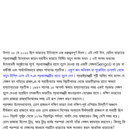
বিগত ২৮ মে ২০২৩ ছিল ভারতের ইতিহাসে এক গুরুত্ত্বপূর্ণ দিবস। এই সেই দিন, যেদিন ভারতের
প্রধানমন্ত্রী উদ্বোধন করেন স্বাধীন ভারতে নির্মিত নতুন সংসদ ভবন । ওই সংসদ ভবনের
উদ্বোধনী অনুষ্ঠানের পূর্বে, প্রধানমন্ত্রীর হাতে তুলে দেওয়া হয় একটি সেঙ্গল(Sengol) বা দন্ড যা
ধর্মনিষ্ঠ এবং সার্বভৌমভাবে রাজ্য শাসনের প্রতীক।
একুশ জন অধিনাম বা পুরোহিত চেন্নাই থেকে
নতুন দিল্লি এসে এই দণ্ড প্রধানমন্ত্রীর হাতে তুলে দেন
। স্বরাষ্ট্রমন্ত্রী শ্রী অমিত শাহ বলেন যে
সেঙ্গল হল পবিত্র রাজদণ্ড যা স্বাধীনতার সময় ব্রিটিশদের থেকে ভারতীয়দের হাতে ক্ষমতা
হস্তান্তরের প্রতীক। ১৯৪৭ সালের ১৫ আগস্ট ক্ষমতা হস্তান্তরের সময় একই প্রকার সেঙ্গল
তুলে দেওয়া হয়েছিল তৎকালীন ভারতীয় প্রধানমন্ত্রী জওহরলাল নেহেরুর হাতে। দক্ষিণ ভারতের
চোল রাজারা রাজ্যাভিষেকের সময় এই রূপ সেঙ্গল ধারণ করতেন।
প্রসঙ্গত উল্লেখযোগ্য, চোল রাজবংশ দক্ষিণ ভারত তথা দক্ষিণ-পূর্ব এশিয়ার বিস্তীর্ণ অঞ্চলে
দীর্ঘকাল ধরে রাজত্ব করে এবং চোল রাজবংশ বিশ্বের অন্যতম দীর্ঘস্থায়ী রাজবংশ যা স্থায়ী ছিল
৩০০ খ্রিস্ট পূর্বাব্দ থেকে ১২৭৯ খ্রিস্টাব্দ পর্যন্ত, অর্থাৎ দেড় হাজারেরও কিছু বেশি সময় ধরে।
চোল রাজারা ছিলেন হিন্দু, আর হিন্দু ধর্মের পরম্পরা মেনেই তাঁরা সেঙ্গল ব্যাবহার করতেন। কিন্তু কি
সেই পরম্পরা যা সেঙ্গলের মাধ্যমে প্রাচীন ভারতের সঙ্গে সংযুক্ত করল আধুনিক ভারতকে?