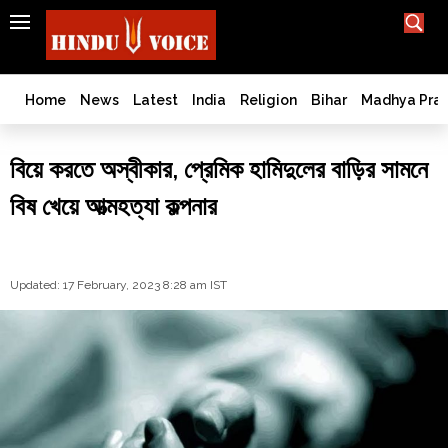
SEARCH
India
What TV doesn't, print can't;
we deliver.
Bangladesh
Home
News
Latest
India
Religion
Bihar
Madhya Pra
West
Bengal
বিয়ে করতে অস্বীকার, প্রেমিক হামিদুলের বাড়ির সামনে
World
বিষ খেয়ে আত্মহত্যা কল্পনার
History
Articles
Love
Jihad
Updated: 17 February, 2023 8:28 am IST
Opinion
Ghar
Wapsi
Politics
Law
&