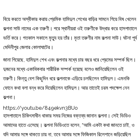
বিয়ে করতে অস্বীকার করায় প্রেমিক হামিদুল শেখের বাড়ির সামনে গিয়ে বিষ খেলেন
কল্পনা সাউ নামের এক তরুণী। পরে স্থানীয়রা ওই তরুণীকে উদ্ধার করে হাসপাতালে
ভর্তি করে। গতকাল সকালে মৃত্যু হয় তাঁর। মৃতা তরুণীর নাম কল্পনা সাউ। ঘটনা পূর্ব
মেদিনীপুর জেলার কোলাঘাটের।
জানা গিয়েছে, হামিদুল শেখ এবং কল্পনার মধ্যে চার বছর ধরে প্রেমের সম্পর্ক ছিল।
দুজনের মধ্যে একাধিকবার শারীরিক সম্পর্ক হয়েছে বলেও জানিয়েছিলেন ওই
তরুণী। কিন্তু বেশ কিছুদিন ধরে কল্পনাকে এড়িয়ে চলছিলেন হামিদুল। এমনকি
ফোনে কথা বলা বন্ধ করে দিয়েছিলেন হামিদুল। আর তাতেই চরম পদক্ষেপ নেন
কল্পনা।
https://youtu.be/849ekvn3BUo
হাসপাতালে চিকিৎসাধীন থাকার সময় নিজের বক্তব্য জানান কল্পনা। সেই ভিডিও
আমাদের হাতে এসেছে। কল্পনা ভিডিওতে বলেন, “আমি একটা কথা জানতে চাই, ও
যদি আমার সঙ্গে থাকতে চায় না, তবে আমার সঙ্গে ফিজিকাল রিলেশানে জড়িয়েছিল