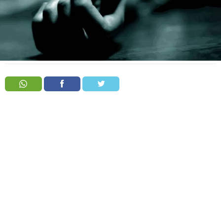
Order
Hindu
Temples