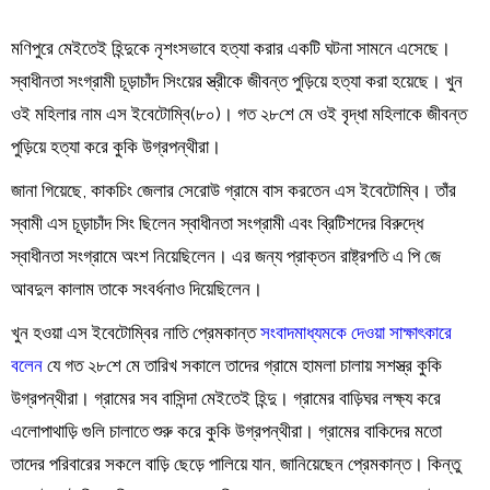
মণিপুরে মেইতেই হিন্দুকে নৃশংসভাবে হত্যা করার একটি ঘটনা সামনে এসেছে।
স্বাধীনতা সংগ্রামী চূড়াচাঁদ সিংয়ের স্ত্রীকে জীবন্ত পুড়িয়ে হত্যা করা হয়েছে। খুন
ওই মহিলার নাম এস ইবেটোম্বি(৮০)। গত ২৮শে মে ওই বৃদ্ধা মহিলাকে জীবন্ত
পুড়িয়ে হত্যা করে কুকি উগ্রপন্থীরা।
জানা গিয়েছে, কাকচিং জেলার সেরোউ গ্রামে বাস করতেন এস ইবেটোম্বি। তাঁর
স্বামী এস চূড়াচাঁদ সিং ছিলেন স্বাধীনতা সংগ্রামী এবং ব্রিটিশদের বিরুদ্ধে
স্বাধীনতা সংগ্রামে অংশ নিয়েছিলেন। এর জন্য প্রাক্তন রাষ্ট্রপতি এ পি জে
আবদুল কালাম তাকে সংবর্ধনাও দিয়েছিলেন।
খুন হওয়া এস ইবেটোম্বির নাতি প্রেমকান্ত
সংবাদমাধ্যমকে দেওয়া সাক্ষাৎকারে
বলেন
যে গত ২৮শে মে তারিখ সকালে তাদের গ্রামে হামলা চালায় সশস্ত্র কুকি
উগ্রপন্থীরা। গ্রামের সব বাসিন্দা মেইতেই হিন্দু। গ্রামের বাড়িঘর লক্ষ্য করে
এলোপাথাড়ি গুলি চালাতে শুরু করে কুকি উগ্রপন্থীরা। গ্রামের বাকিদের মতো
তাদের পরিবারের সকলে বাড়ি ছেড়ে পালিয়ে যান, জানিয়েছেন প্রেমকান্ত। কিন্তু