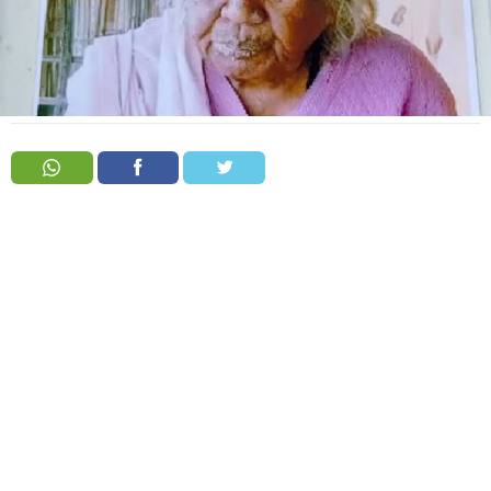
Order
Hindu
Temples