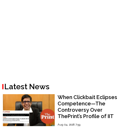
Latest News
When Clickbait Eclipses
Competence—The
Controversy Over
ThePrint’s Profile of IIT
Madras Director V.
Aug 04, 2026 7:59
Kamakoti