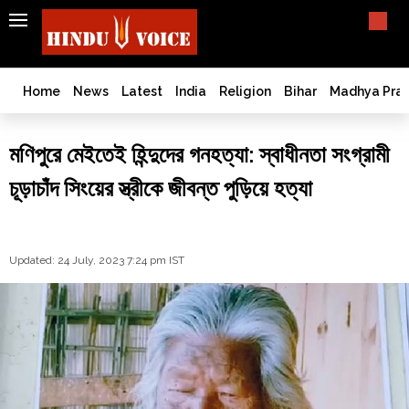
SEARCH
India
What TV doesn't, print can't;
we deliver.
Bangladesh
Home
News
Latest
India
Religion
Bihar
Madhya Pra
West
Bengal
মণিপুরে মেইতেই হিন্দুদের গনহত্যা: স্বাধীনতা সংগ্রামী
World
চূড়াচাঁদ সিংয়ের স্ত্রীকে জীবন্ত পুড়িয়ে হত্যা
History
Articles
Love
Jihad
Updated: 24 July, 2023 7:24 pm IST
Opinion
Ghar
Wapsi
Politics
Law
&