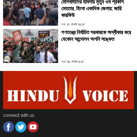
মৌলবাদীদের হামলায় মৃত্যু ওম প্রকাশ
মেহতার, হিংসা একাধিক জেলায়; জারি
কারফিউ
Jul 31, 2026 19:32
গণতন্ত্রে নির্বাচিত সরকারকে অস্বীকার করে
যেকোন আন্দোলন অশনি সঙ্কেত
Jul 29, 2026 9:42
connect with us: