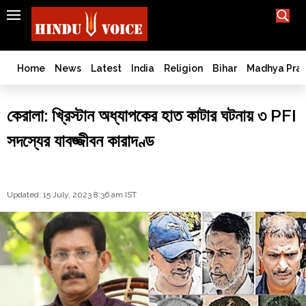
SEARCH
India
What TV doesn't, print can't;
we deliver.
Bangladesh
Home
News
Latest
India
Religion
Bihar
Madhya Pra
West
Bengal
কেরালা: খ্রিস্টান অধ্যাপকের হাত কাটার ঘটনায় ৩ PFI
World
সদস্যের যাবজ্জীবন কারাদণ্ড
History
Articles
Love
Jihad
Updated: 15 July, 2023 8:36 am IST
Opinion
Ghar
Wapsi
Politics
Law
&