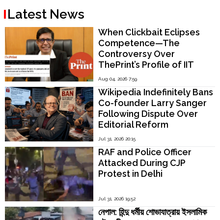
Latest News
When Clickbait Eclipses
Competence—The
Controversy Over
ThePrint’s Profile of IIT
Madras Director V.
Aug 04, 2026 7:59
Kamakoti
Wikipedia Indefinitely Bans
Co-founder Larry Sanger
Following Dispute Over
Editorial Reform
Jul 31, 2026 20:15
RAF and Police Officer
Attacked During CJP
Protest in Delhi
Jul 31, 2026 19:52
নেপাল: হিন্দু ধর্মীয় শোভাযাত্রায় ইসলামিক