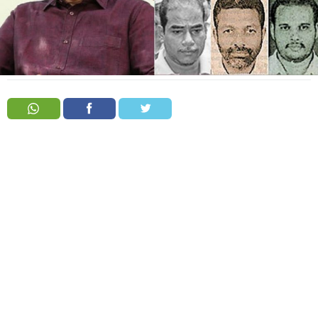
Order
Hindu
Temples