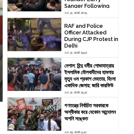
Sanger Following
Dispute Over
Jul 31, 2026 20:15
Editorial Reform
RAF and Police
Officer Attacked
During CJP Protest in
Delhi
Jul 31, 2026 19:52
নেপাল: হিন্দু ধর্মীয় শোভাযাত্রায়
ইসলামিক মৌলবাদীদের হামলায়
মৃত্যু ওম প্রকাশ মেহতার, হিংসা
একাধিক জেলায়; জারি কারফিউ
Jul 31, 2026 19:32
গণতন্ত্রে নির্বাচিত সরকারকে
অস্বীকার করে যেকোন আন্দোলন
অশনি সঙ্কেত
Jul 29, 2026 9:42