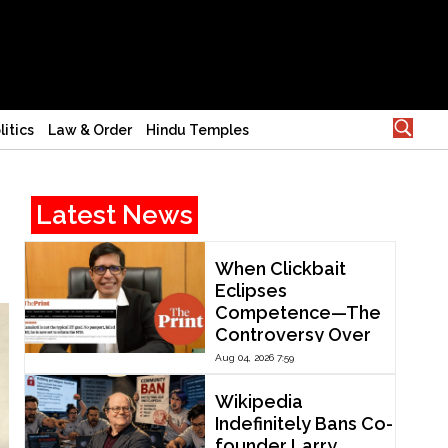
litics
Law & Order
Hindu Temples
Latest News
When Clickbait
Eclipses
Competence—The
Controversy Over
ThePrint’s Profile of
Aug 04, 2026 7:59
IIT Madras Director
V. Kamakoti
Wikipedia
Indefinitely Bans Co-
founder Larry