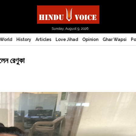
Sunday, August 9, 2026
World
History
Articles
Love Jihad
Opinion
Ghar Wapsi
Po
রলেন রেণুকা