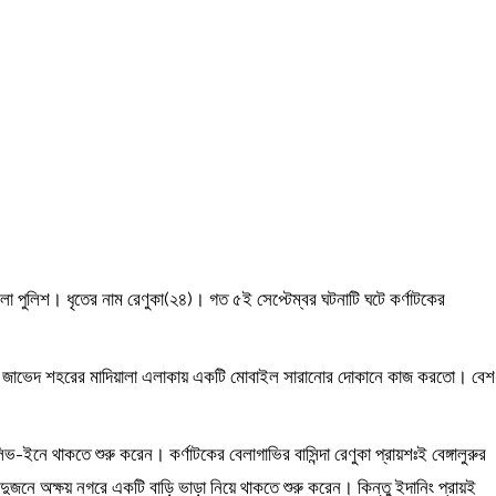
ো পুলিশ। ধৃতের নাম রেণুকা(২৪)। গত ৫ই সেপ্টেম্বর ঘটনাটি ঘটে কর্ণাটকের
্দা। জাভেদ শহরের মাদিয়ালা এলাকায় একটি মোবাইল সারানোর দোকানে কাজ করতো। বেশ
নে থাকতে শুরু করেন। কর্ণাটকের বেলাগাভির বাসিন্দা রেণুকা প্রায়শঃই বেঙ্গালুরুর
ুজনে অক্ষয় নগরে একটি বাড়ি ভাড়া নিয়ে থাকতে শুরু করেন। কিন্তু ইদানিং প্রায়ই