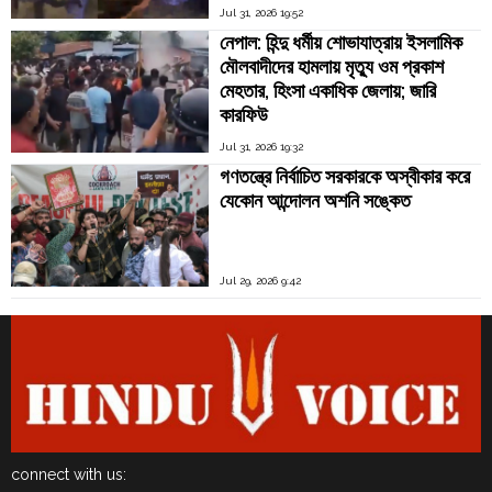
Jul 31, 2026 19:52
নেপাল: হিন্দু ধর্মীয় শোভাযাত্রায় ইসলামিক
মৌলবাদীদের হামলায় মৃত্যু ওম প্রকাশ
মেহতার, হিংসা একাধিক জেলায়; জারি
কারফিউ
Jul 31, 2026 19:32
গণতন্ত্রে নির্বাচিত সরকারকে অস্বীকার করে
যেকোন আন্দোলন অশনি সঙ্কেত
Jul 29, 2026 9:42
connect with us: