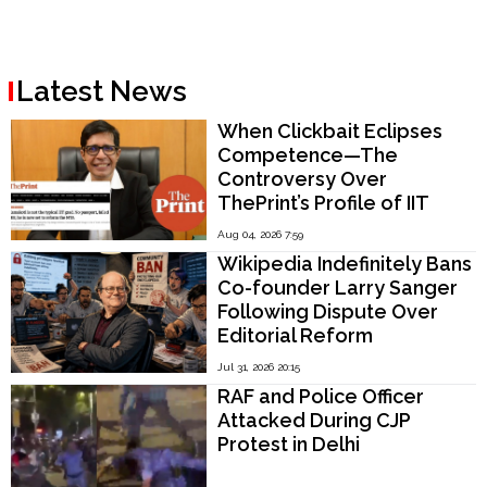
Latest News
When Clickbait Eclipses
Competence—The
Controversy Over
ThePrint’s Profile of IIT
Madras Director V.
Aug 04, 2026 7:59
Kamakoti
Wikipedia Indefinitely Bans
Co-founder Larry Sanger
Following Dispute Over
Editorial Reform
Jul 31, 2026 20:15
RAF and Police Officer
Attacked During CJP
Protest in Delhi