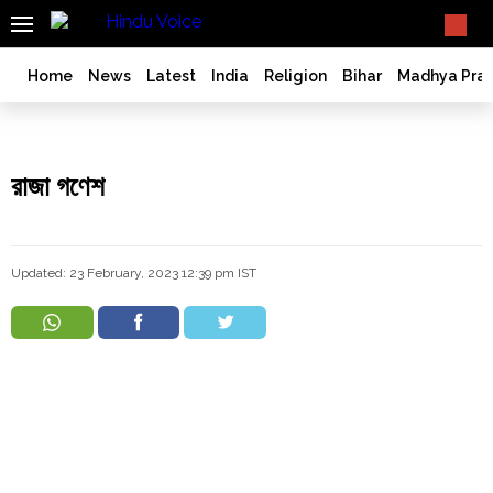
SEARCH
What TV doesn't, print can't;
we deliver.
India
Home
News
Latest
India
Religion
Bihar
Madhya Pra
Bangladesh
West
Bengal
রাজা গণেশ
World
History
Articles
Updated: 23 February, 2023 12:39 pm IST
Love
Jihad
Opinion
Ghar
Wapsi
Politics
Law
&