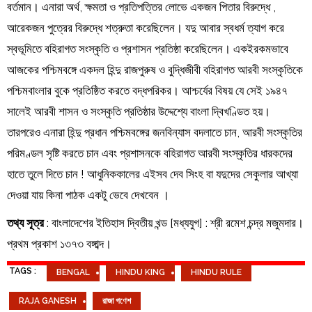
বর্তমান। এনারা অর্থ, ক্ষমতা ও প্রতিপত্তির লোভে একজন পিতার বিরুদ্ধে ,
আরেকজন পুত্রের বিরুদ্ধে শত্রুতা করেছিলেন। যদু আবার স্বধর্ম ত্যাগ করে
স্বভূমিতে বহিরাগত সংস্কৃতি ও প্রশাসন প্রতিষ্ঠা করেছিলেন। একইরকমভাবে
আজকের পশ্চিমবঙ্গে একদল হিন্দু রাজপুরুষ ও বুদ্ধিজীবী বহিরাগত আরবী সংস্কৃতিকে
পশ্চিমবাংলার বুকে প্রতিষ্ঠিত করতে বদ্ধপরিকর। আশ্চর্যের বিষয় যে সেই ১৯৪৭
সালেই আরবী শাসন ও সংস্কৃতি প্রতিষ্ঠার উদ্দেশ্যে বাংলা দ্বিখণ্ডিত হয়।
তারপরেও এনারা হিন্দু প্রধান পশ্চিমবঙ্গের জনবিন্যাস বদলাতে চান, আরবী সংস্কৃতির
পরিমণ্ডল সৃষ্টি করতে চান এবং প্রশাসনকে বহিরাগত আরবী সংস্কৃতির ধারকদের
হাতে তুলে দিতে চান ! আধুনিককালের এইসব দেব সিংহ বা যদুদের সেকুলার আখ্যা
দেওয়া যায় কিনা পাঠক একটু ভেবে দেখবেন ।
তথ্য সূত্র
: বাংলাদেশের ইতিহাস দ্বিতীয় খন্ড [মধ্যযুগ] : শ্রী রমেশ চন্দ্র মজুমদার।
প্রথম প্রকাশ ১৩৭৩ বঙ্গাব্দ।
TAGS :
BENGAL
HINDU KING
HINDU RULE
RAJA GANESH
রাজা গণেশ