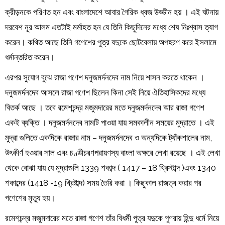
ক্রীড়নকে পরিণত হন এবং বাংলাদেশে আবার গৈরিক ধ্বজ উড্ডীন হয় । এই ঘটনায়
দরবেশ নূর আলম এতটাই মর্মাহত হন যে তিনি কিছুদিনের মধ্যে শেষ নিঃশ্বাস ত্যাগ
করেন। কথিত আছে তিনি গণেশের পুত্র যদুকে ছোটবেলায় অপহরণ করে ইসলামে
ধর্মান্তরিত করেন।
এরপর সুযোগ বুঝে রাজা গণেশ দনুজমর্দনদেব নাম নিয়ে শাসন করতে থাকেন ।
দনুজমর্দনদেব আসলে রাজা গণেশ ছিলেন কিনা সেই নিয়ে ঐতিহাসিকদের মধ্যে
বিতর্ক আছে । তবে রমেশচন্দ্র মজুমদারের মতে দনুজমর্দনদেব আর রাজা গণেশ
একই ব্যক্তি । দনুজমর্দনদেব নামটি পাওয়া যায় সমকালীন সময়ের মুদ্রাতে । এই
মুদ্রা গুলিতে একদিকে রাজার নাম – দনুজমর্দনদেব ও অন্যদিকে ট্যাঁকশালের নাম,
উৎকীর্ণ হওয়ার সাল এবং চণ্ডীচরণপরায়ণস্য বাংলা অক্ষরে লেখা রয়েছে । এই লেখা
থেকে বোঝা যায় যে মুদ্রাগুলি 1339 শকাব্দ ( 1417 – 18 খ্রিস্টাব্দ )এবং 1340
শকাব্দের (1418 -19 খ্রিষ্টাব্দ) সময় তৈরি করা । কিছুকাল রাজত্ব করার পর
গণেশের মৃত্যু হয়।
রমেশচন্দ্র মজুমদারের মতে রাজা গণেশ তাঁর বিধর্মী পুত্র যদুকে পুণরায় হিন্দু ধর্মে নিয়ে