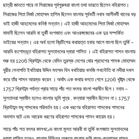
ছাত্রী জানতে পারে না সিরাজের পূর্বপুরুষরা বাংলা তথা ভারতে ছিলেন বহিরাগত।
সিরাজের পিতা মির্জা মোহাম্মদ হাশিম ছিলেন বাংলার পূর্ববর্তী নবাব আলীবর্দী খানের বড়
ভাই হাজী আহমেদের কনিষ্ঠ সন্তান। এই হাজী আহমেদের পিতা মির্জা মোহাম্মদ
মাদানী ছিলেন আরবি বা তুর্কী বংশজাত এবং আওরঙ্গজেবের এক দুর সম্পর্কিত
ভাইয়ের সন্তান। এর অর্থ হলো ব্রিটিশের করায়ত্ত হবার আগে বাংলা ছিল তুর্কি –
আরবি বংশোদ্ভূত বহিরাগত সুলতানদের দ্বারা শাসিত । এই বহিরাগত শাসন বাংলায়
শুরু হয় 1206 খ্রিস্টাব্দ থেকে যেদিন তুরস্ক দেশের ঘোর প্রদেশের শাসক মোহাম্মদ
ঘুরীর সেনাপতি ইখতিয়ার উদ্দিন মহম্মদ বিন বখতিয়ার খলজি লখনৌতি বা নদীয়া দখল
করে তাঁর শাসন আরম্ভ করেন । অর্থাৎ এক কথায় বলতে গেলে 1206 খৃষ্টাব্দ থেকে
1757 খ্রিস্টাব্দ পর্যন্ত প্রায় সাড়ে পাঁচ শত বৎসর বাংলা পরাধীন ছিল। নবাব –
সুলতানরা স্বাধীন হলেও বাংলার ভূমি পুত্র , কন্যারা স্বাধীন ছিলেন না। 1757
খ্রিস্টাব্দে শুধু শাসকের পরিবর্তন হয়। এক ধরণের বহিরাগত শাসকের শাসনের
অবসান ঘটে এবং আরেক ধরণের বহিরাগত শাসকের শাসন কায়েম হয়।
সাড়ে পাঁচ শত বৎসর কালখণ্ডে বাংলা মূলত আরবী বা তুর্কি বংশজাত সুলতানদের
দ্বারা শাসিত হলেও, বাংলার বিভিন্ন অঞ্চলে বাংলার ভূমি পুত্র-কন্যাদের শাসন