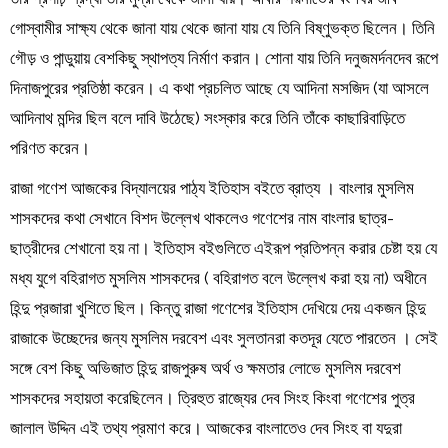
গোস্বামীর সাক্ষ্য থেকে জানা যায় থেকে জানা যায় যে তিনি বিষ্ণুভক্ত ছিলেন। তিনি
গৌড় ও পান্ডুয়ায় বেশকিছু স্থাপত্য নির্মাণ করান। শোনা যায় তিনি দনুজমর্দনদেব রূপে
দিনাজপুরের প্রতিষ্ঠা করেন। এ কথা প্রচলিত আছে যে আদিনা মসজিদ (যা আসলে
আদিনাথ মন্দির ছিল বলে দাবি উঠেছে) সংস্কার করে তিনি তাঁকে কাছারিবাড়িতে
পরিণত করেন।
রাজা গণেশ আজকের বিদ্যালয়ের পাঠ্য ইতিহাস বইতে ব্রাত্য । বাংলার মুসলিম
শাসকদের কথা সেখানে বিশদ উল্লেখ থাকলেও গণেশের নাম বাংলার ছাত্র-
ছাত্রীদের শেখানো হয় না। ইতিহাস বইগুলিতে এইরূপ প্রতিপন্ন করার চেষ্টা হয় যে
মধ্য যুগে বহিরাগত মুসলিম শাসকদের ( বহিরাগত বলে উল্লেখ করা হয় না) অধীনে
হিন্দু প্রজারা খুশিতে ছিল। কিন্তু রাজা গণেশের ইতিহাস দেখিয়ে দেয় একজন হিন্দু
রাজাকে উচ্ছেদের জন্য মুসলিম দরবেশ এবং সুলতানরা কতদূর যেতে পারতেন । সেই
সঙ্গে বেশ কিছু অভিজাত হিন্দু রাজপুরুষ অর্থ ও ক্ষমতার লোভে মুসলিম দরবেশ
শাসকদের সহায়তা করেছিলেন। ত্রিহুত রাজ্যের দেব সিংহ কিংবা গণেশের পুত্র
জালাল উদ্দিন এই তথ্য প্রমাণ করে। আজকের বাংলাতেও দেব সিংহ বা যদুরা