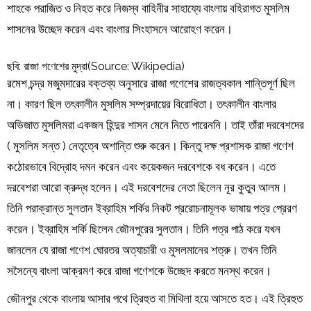
শাহকে পরাজিত ও নিহত করে নিজস্ব বাহিনীর সাহায্যে বাংলায় বহিরাগত মুসলিম
শাসনের উচ্ছেদ করেন এবং বাংলার সিংহাসনে আরোহণ করেন।
ছবি: রাজা গণেশের মুদ্রা(Source: Wikipedia)
রমেশ চন্দ্র মজুমদারের বক্তব্য অনুসারে রাজা গণেশের রাজত্বকাল শান্তিপূর্ণ ছিল
না। কারণ ছিল তৎকালীন মুসলিম সম্প্রদায়ের বিরোধিতা। তৎকালীন বাংলার
অভিজাত মুসলিমরা একজন হিন্দুর শাসন মেনে নিতে পারেননি। তাই তাঁরা দরবেশদের
( মুসলিম সন্ত ) নেতৃত্বে অশান্তি শুরু করেন। কিন্তু দক্ষ প্রশাসক রাজা গণেশ
কঠোরভাবে বিদ্রোহ দমন করেন এবং কয়েকজন দরবেশকে বধ করেন। এতে
দরবেশরা আরো ক্রুদ্ধ হলেন। এই দরবেশদের নেতা ছিলেন নূর কুতুব আলম।
তিনি পরাক্রান্ত সুলতান ইব্রাহিম শর্কির নিকট প্ররোচনামূলক ভাষায় পত্র প্রেরণ
করেন। ইব্রাহিম শর্কি ছিলেন জৌনপুরের সুলতান। তিনি পত্র পাঠ করে যখন
জানলেন যে রাজা গণেশ ঘোরতর অত্যাচারী ও মুসলমানের শত্রু। তখন তিনি
সসৈন্যে বাংলা আক্রমণ করে রাজা গণেশকে উচ্ছেদ করতে মনস্থ করেন।
জৌনপুর থেকে বাংলায় আসার পথে ত্রিহুত বা মিথিলা হয়ে আসতে হত। এই ত্রিহুত