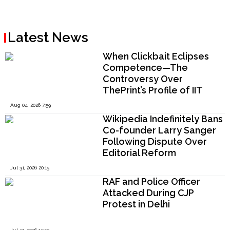
Latest News
When Clickbait Eclipses
Competence—The
Controversy Over
ThePrint’s Profile of IIT
Madras Director V.
Aug 04, 2026 7:59
Kamakoti
Wikipedia Indefinitely Bans
Co-founder Larry Sanger
Following Dispute Over
Editorial Reform
Jul 31, 2026 20:15
RAF and Police Officer
Attacked During CJP
Protest in Delhi