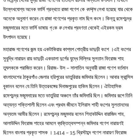
ও মহেন্দ্র দেবের মুদ্রা রাজা গণেশের ইতিহাস রচনার অন্যতম উপাদান। এখানে
উল্লেখযোগ্য অনেক ফার্সি গ্রন্থতে রাজা গণেশ কে
কাन्স
লেখা হয়েছে যার থেকে
অনেকে অনুমাণ করেন যে রাজা গণেশের প্রকৃত নাম ছিল কংস। কিন্তু রমেশচন্দ্র
মজুমদারের মতে ফার্সি ভাষায়
গ্
কে
ক
লেখার প্রবণতা থেকেই এইরকম ভ্রম
উৎপাদন হয়েছে।
মহারাজ গণেশের জন্ম হয় একটাকিয়ার কাশ্যপ গোত্রীয় ভাদুড়ী বংশে ।এই বংশের
সুবুদ্ধি নারায়ন রায় ভাদুড়ী একডালা দুর্গের যুদ্ধে দিল্লির সুলতান ফিরোজ শাহ
তুঘলককে পরাজিত করেন। রিয়াজ- উস – সালাতিন অনুযায়ী রাজা গণেশ বর্তমান
বাংলাদেশের ঠাকুরগাঁও জেলার হরিপুরের ভাতুরিয়ার জমিদার ছিলেন। আবার ফ্রান্সিস
বুকানন বলেন যে তিনি উত্তরবঙ্গের দিনাজপুরের হাকিম ছিলেন। ঐতিহাসিক
রমেশচন্দ্র মজুমদারের মতে ভাতুরিয়া অঞ্চলে তাঁর জমিদারি ছিল। জমিদার রূপে তিনি
অত্যন্ত শক্তিশালী ছিলেন এবং প্রথম জীবনে ইলিয়াস শাহী বংশের সুলতানদের
অন্যতম আমীর ছিলেন। রমেশচন্দ্র মজুমদার বলেন শিহাবউদ্দিন বায়াজিদ শাহ,
আলাউদ্দিন ফিরোজ শাহের আমলে ব্যক্তিত্বসম্পন্ন জমিদার গণেশ নারায়ণই
ছিলেন বাংলার প্রকৃত শাসক । 1414 – 15 খ্রিস্টাব্দে গণেশ নারায়ণ ফিরোজ