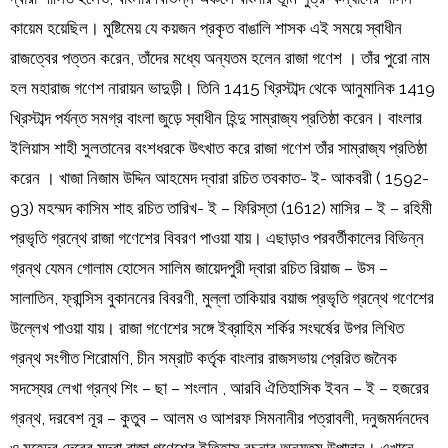
কায়েম হয়েছিল। মুষ্টিমেয় যে কয়জন প্রকৃত বাঙালি শাসক এই সময়ে স্বাধীন
রাজত্বের পত্তন করেন, তাঁদের মধ্যে অন্যতম হলেন রাজা গণেশ । তাঁর পুরো নাম
হল মহারাজ গণেশ নারায়ন ভাদুড়ী। তিনি 1415 খ্রিস্টাব্দ থেকে আনুমানিক 1419
খ্রিস্টাব্দ পর্যন্ত সমগ্র বাংলা জুড়ে স্বাধীন হিন্দু সাম্রাজ্য প্রতিষ্ঠা করেন। বাংলার
ইলিয়াস শাহী সুলতানের বংশধরকে উৎখাত করে রাজা গণেশ তাঁর সাম্রাজ্য প্রতিষ্ঠা
করেন । খাজা নিজাম উদ্দিন আহমেদ দ্বারা রচিত তবকাত- ই- আকবরী ( 1592-
93) মহম্মদ কাসিম শাহ রচিত তারিখ- ই – ফিরিস্তা (1612) মাসির – ই – রহিমী
প্রভৃতি গ্রন্থে রাজা গণেশের বিবরণ পাওয়া যায়। এছাড়াও পরবর্তীকালের বিভিন্ন
গ্রন্থ যেমন গোলাম হোসেন সালিম জায়েদপুরী দ্বারা রচিত রিয়াজ – উস –
সালাতিন, ফ্রান্সিস বুকাননের বিবরণী, মুল্লা তাকিয়ার বয়াজ প্রভৃতি গ্রন্থে গণেশের
উল্লেখ পাওয়া যায়। রাজা গণেশের সঙ্গে ইব্রাহিম শর্কির সংঘর্ষের উপর লিখিত
গ্রন্থ সংগীত শিরোমণি, চীন সম্রাট কর্তৃক বাংলার রাজসভায় প্রেরিত জনৈক
সদস্যের লেখা গ্রন্থ শিং – ছা – শংলান , আরবি ঐতিহাসিক ইবন – ই – হজরের
গ্রন্থ, দরবেশ নূর – কুতুব – আলম ও আশরফ সিমনানীর পত্রাবলী, দনুজমর্দনদেব