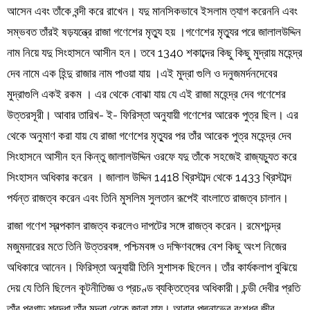
আসেন এবং তাঁকে বন্দী করে রাখেন। যদু মানসিকভাবে ইসলাম ত্যাগ করেননি এবং
সম্ভবত তাঁরই ষড়যন্ত্রে রাজা গণেশের মৃত্যু হয় ।গণেশের মৃত্যুর পরে জালালউদ্দিন
নাম নিয়ে যদু সিংহাসনে আসীন হন। তবে 1340 শকাব্দের কিছু কিছু মুদ্রায় মহেন্দ্র
দেব নামে এক হিন্দু রাজার নাম পাওয়া যায় ।এই মুদ্রা গুলি ও দনুজমর্দনদেবের
মুদ্রাগুলি একই রকম । এর থেকে বোঝা যায় যে এই রাজা মহেন্দ্র দেব গণেশের
উত্তরসূরী। আবার তারিখ- ই- ফিরিস্তা অনুযায়ী গণেশের আরেক পুত্র ছিল। এর
থেকে অনুমাণ করা যায় যে রাজা গণেশের মৃত্যুর পর তাঁর আরেক পুত্র মহেন্দ্র দেব
সিংহাসনে আসীন হন কিন্তু জালালউদ্দিন ওরফে যদু তাঁকে সহজেই রাজ্যচ্যুত করে
সিংহাসন অধিকার করেন । জালাল উদ্দিন 1418 খ্রিস্টাব্দ থেকে 1433 খ্রিস্টাব্দ
পর্যন্ত রাজত্ব করেন এবং তিনি মুসলিম সুলতান রূপেই বাংলাতে রাজত্ব চালান।
রাজা গণেশ স্বল্পকাল রাজত্ব করলেও দাপটের সঙ্গে রাজত্ব করেন। রমেশচন্দ্র
মজুমদারের মতে তিনি উত্তরবঙ্গ, পশ্চিমবঙ্গ ও দক্ষিণবঙ্গের বেশ কিছু অংশ নিজের
অধিকারে আনেন। ফিরিস্তা অনুযায়ী তিনি সুশাসক ছিলেন। তাঁর কার্যকলাপ বুঝিয়ে
দেয় যে তিনি ছিলেন কূটনীতিজ্ঞ ও প্রচণ্ড ব্যক্তিত্বের অধিকারী। চন্ডী দেবীর প্রতি
তাঁর প্রগাঢ় শ্রদ্ধা তাঁর মুদ্রা থেকে জানা যায়। আবার পদ্মনাভের বংশধর জীব