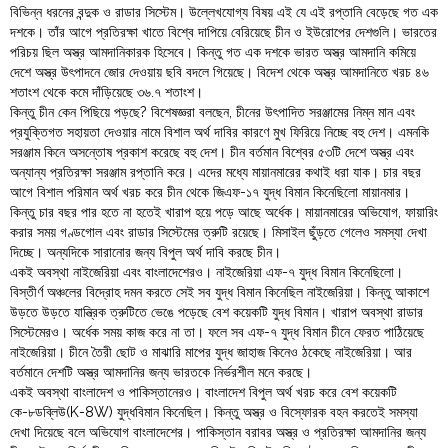
বিভিন্ন ধরনের বন্দুক ও রাডার সিস্টেম। উল্লেখযোগ্য বিষয় এই যে এই রপ্তানি বেড়েছে গত এক
দশকে। তাঁর আগে প্রতিরক্ষা খাতে বিশ্বে দাপিয়ে বেরিয়েছে চীন ও ইউরোপের দেশগুলি। ভারতের
পরিচয় ছিল অস্ত্র আমদানিকারক হিসেবে। কিন্তু গত এক দশকে ভারত অস্ত্র আমদানি কমিয়ে
দেশে অস্ত্র উৎপাদনে জোর দেওয়ায় ছবি বদলে গিয়েছে। বিদেশ থেকে অস্ত্র আমদানিতে খরচ ৪৬
শতাংশ থেকে কমে দাঁড়িয়েছে ৩৬.৭ শতাংশ।
কিন্তু চীন কেন পিছিয়ে পড়ছে? বিশেষজ্ঞরা বলছেন, চীনের উৎপাদিত সরঞ্জামের নিম্ন মান এবং
প্রযুক্তিগত সহায়তা দেওয়ার নামে বিশাল অর্থ দাবির কারণে মুখ ফিরিয়ে নিচ্ছে বহু দেশ। এমনকি
সরঞ্জাম কিনে অসন্তোষ প্রকাশ করেছে বহু দেশ। চীন বর্তমান বিশ্বের ৫৩টি দেশে অস্ত্র এবং
অন্যান্য প্রতিরক্ষা সরঞ্জাম রপ্তানি করে। এদের মধ্যে মায়ানমারের কথাই ধরা যাক। চার বছর
আগে বিশাল পরিমান অর্থ খরচ করে চীন থেকে জিএফ-১৭ যুদ্ধ বিমান কিনেছিলো মায়ানমার।
কিন্তু চার বছর পার হতে না হতেই খারাপ হয়ে পড়ে আছে অর্ধেক। মায়ানমারের অভিযোগ, ফায়ারিং
করার সময় গণ্ডগোল এবং রাডার সিস্টেমের ত্রুটি রয়েছে। মিসাইল ছুঁড়তে গেলেও সমস্যা দেখা
দিচ্ছে। অন্যদিকে সারানোর জন্য বিপুল অর্থ দাবি করছে চীন।
একই অবস্থা নাইজেরিয়া এবং বাংলাদেশেরও। নাইজেরিয়া এফ-৭ যুদ্ধ বিমান কিনেছিলো।
বিস্তীর্ণ অঞ্চলের বিদ্রোহ দমন করতে সেই সব যুদ্ধ বিমান কিনেছিল নাইজেরিয়া। কিন্তু আকাশে
উড়তে উড়তে যান্ত্রিক ত্রুটিতে ভেঙে পড়েছে বেশ কয়েকটি যুদ্ধ বিমান। খারাপ অবস্থা রাডার
সিস্টেমেরও। অর্ধেক সময় কাজ করে না তা। ফলে সব এফ-৭ যুদ্ধ বিমান চীনে ফেরত পাঠিয়েছে
নাইজেরিয়া। চীনে তৈরী ছোট ও মাঝারি মাপের যুদ্ধ জাহাজ কিনেও ঠকেছে নাইজেরিয়া। আর
বর্তমানে দেশটি অস্ত্র আমদানির জন্য ভারতকে নির্ভরশীল মনে করছে।
একই অবস্থা বাংলাদেশ ও পাকিস্তানেরও। বাংলাদেশ বিপুল অর্থ খরচ করে বেশ কয়েকটি
কে-৮ডব্লিউ(K-8W) যুদ্ধবিমান কিনেছিল। কিন্তু অস্ত্র ও বিস্ফোরক বহন করতেই সমস্যা
দেখা দিয়েছে বলে অভিযোগ বাংলাদেশের। পাকিস্তান বরাবর অস্ত্র ও প্রতিরক্ষা আমদানির জন্য