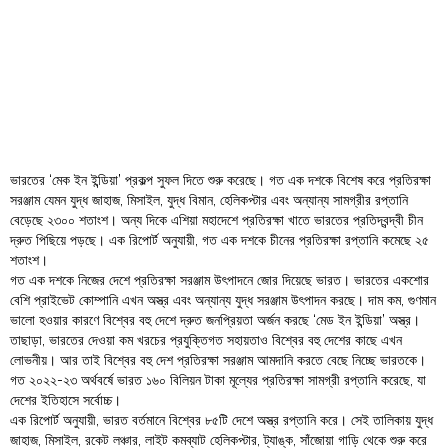
Order
Hindu
Temples
ভারতের ‘মেক ইন ইন্ডিয়া’ প্রকল্প সুফল দিতে শুরু করেছে। গত এক দশকে বিশেষ করে প্রতিরক্ষা
সরঞ্জাম যেমন যুদ্ধ জাহাজ, মিসাইল, যুদ্ধ বিমান, হেলিকপ্টার এবং অন্যান্য সামগ্রীর রপ্তানি
বেড়েছে ২৩০০ শতাংশ। অন্য দিকে এশিয়া মহাদেশে প্রতিরক্ষা খাতে ভারতের প্রতিদ্বন্দ্বী চীন
দ্রুত পিছিয়ে পড়ছে। এক রিপোর্ট অনুযায়ী, গত এক দশকে চীনের প্রতিরক্ষা রপ্তানি কমেছে ২৫
শতাংশ।
গত এক দশকে নিজের দেশে প্রতিরক্ষা সরঞ্জাম উৎপাদনে জোর দিয়েছে ভারত। ভারতের একশোর
বেশি প্রাইভেট কোম্পানি এখন অস্ত্র এবং অন্যান্য যুদ্ধ সরঞ্জাম উৎপাদন করছে। দাম কম, গুণমান
ভালো হওয়ার কারণে বিশ্বের বহু দেশে দ্রুত জনপ্রিয়তা অর্জন করছে ‘মেড ইন ইন্ডিয়া’ অস্ত্র।
তাছাড়া, ভারতের দেওয়া কম খরচের প্রযুক্তিগত সহায়তাও বিশ্বের বহু দেশের কাছে এখন
লোভনীয়। আর তাই বিশ্বের বহু দেশ প্রতিরক্ষা সরঞ্জাম আমদানি করতে বেছে নিচ্ছে ভারতকে।
গত ২০২২-২৩ অর্থবর্ষে ভারত ১৬০ বিলিয়ন টাকা মূল্যের প্রতিরক্ষা সামগ্রী রপ্তানি করেছে, যা
দেশের ইতিহাসে সর্বোচ্চ।
এক রিপোর্ট অনুযায়ী, ভারত বর্তমানে বিশ্বের ৮৫টি দেশে অস্ত্র রপ্তানি করে। সেই তালিকায় যুদ্ধ
জাহাজ, মিসাইল, রকেট লঞ্চার, লাইট কমব্যাট হেলিকপ্টার, ট্যাঙ্ক, সাঁজোয়া গাড়ি থেকে শুরু করে