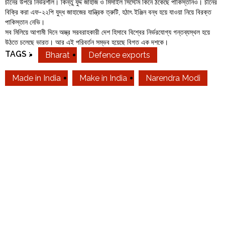
চীনের উপরে নির্ভরশীল। কিন্তু যুদ্দ জাহাজ ও মিসাইল সিস্টেম কিনে ঠকেছে পাকিস্তানও। চীনের
বিক্রি করা এফ-২২পি যুদ্ধ জাহাজের যান্ত্রিক ত্রুটি, হঠাৎ ইঞ্জিন বন্ধ হয়ে যাওয়া নিয়ে বিরক্ত
পাকিস্তান নেভি।
সব মিলিয়ে আগামী দিনে অস্ত্র সরবরাহকারী দেশ হিসাবে বিশ্বের নির্ভরযোগ্য গন্তব্যস্থল হয়ে
উঠতে চলেছে ভারত। আর এই পরিবর্তন সম্ভব হয়েছে বিগত এক দশকে।
TAGS :
Bharat
Defence exports
Made in India
Make in India
Narendra Modi