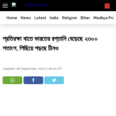
SEARCH
What TV doesn't, print can't;
we deliver.
India
Home
News
Latest
India
Religion
Bihar
Madhya Pra
Bangladesh
West
প্রতিরক্ষা খাতে ভারতের রপ্তানি বেড়েছে ২৩০০
Bengal
World
শতাংশ, পিছিয়ে পড়ছে চীনও
History
Articles
Love
Updated: 28 September, 2023 7:28 am IST
Jihad
Opinion
Ghar
Wapsi
Politics
Law
&