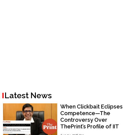
Latest News
When Clickbait Eclipses
Competence—The
Controversy Over
ThePrint’s Profile of IIT
Madras Director V.