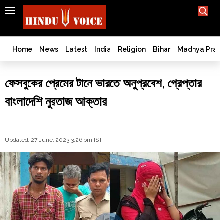
SEARCH
India
What TV doesn't, print can't;
we deliver.
Bangladesh
Home
News
Latest
India
Religion
Bihar
Madhya Pra
West
Bengal
ফেসবুকের প্রেমের টানে ভারতে অনুপ্রবেশ, গ্রেপ্তার
World
বাংলাদেশি নুরতাজ আক্তার
History
Articles
Love
Jihad
Updated: 27 June, 2023 3:26 pm IST
Opinion
Ghar
Wapsi
Politics
Law
&