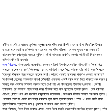
Order
Hindu
Temples
কাঁটাতার পেরিয়ে ভারতে মুসলিম অনুপ্রবেশের ঘটনা তো ছিলই। এবার ভিসা নিয়ে বৈধ উপায়ে
ভারতে এসে ভোটার তালিকায় নাম তোলার মত ঘটনা ঘটলো। গোপন সূত্রে খবর পেয়ে ওই
বাংলাদেশিকে গ্রেপ্তার করেছে পুলিশ। ঘটনা আসামের মরিগাঁও জেলার লাহরীঘাট বিধানসভার
দক্ষিণ সেনিমারী এলাকার।
জানা গিয়েছে
, বাংলাদেশের ময়মনসিংহ জেলার বাসিন্দা ইসলাম মন্ডল বৈধ পাসপোর্ট ও ভিসা নিয়ে
ভারতে আসেন গত ১৫ই ডিসেম্বর, ২০২৩ তারিখে। সঙ্গে নিয়ে আসেন তাঁর নাতি মুস্তাকিমকে।
ত্রিপুরা সীমান্ত দিয়ে ভারতে আসেন তাঁরা। ভারতে এসেই আসামের মরিগাঁও জেলার লাহরীঘাট
বিধানসভা কেন্দ্রের অন্তর্গত দক্ষিণ সেনিমারী এলাকায় একটি বাড়ি ভাড়া নিয়ে থাকতে শুরু করেন।
কিন্তু সদ্য ভোটার তালিকা প্রকাশ হলে দেখা যায় যে নাম রয়েছে ইসলাম মণ্ডলের। ভোটার
তালিকায় ‘নুর ইসলাম’ নামে ভাড়া ঘরের ঠিকানা দিয়ে নাম তুলেছেন ইসলাম মন্ডল। সেই তালিকা
দেখেই পুলিশে খবর দেন স্থানীয় বাসিন্দাদের কয়েকজন। তারপরই ঘটনার তদন্ত শুরু করে পুলিশ।
গতকাল পুলিশের একটি দল ভাড়া বাড়িতে হানা দিয়ে ইসলাম মন্ডল ও তাঁর ১৩ বছর বয়সী নাতি
মুস্তাকিমকে গ্রেপ্তার করে। ধৃতদের লাগাতার জেরা করছে পুলিশ।
জানা গিয়েছে, ভিসা নিয়ে ভারতে এলেও দেশে ফিরে যাননি বাংলাদেশি নাগরিক ইসলাম মন্ডল। তাঁর