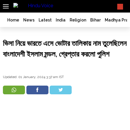
SEARCH
What TV doesn't, print can't;
we deliver.
India
Home
News
Latest
India
Religion
Bihar
Madhya Pra
Bangladesh
West
ভিসা নিয়ে ভারতে এসে ভোটার তালিকায় নাম তুলেছিলেন
Bengal
World
বাংলাদেশী ইসলাম মন্ডল, গ্রেপ্তার করলো পুলিশ
History
Articles
Love
Updated: 01 January, 2024 3:37 am IST
Jihad
Opinion
Ghar
Wapsi
Politics
Law
&