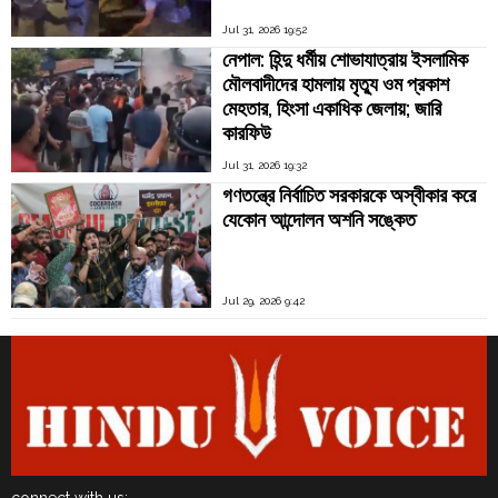
Jul 31, 2026 19:52
নেপাল: হিন্দু ধর্মীয় শোভাযাত্রায় ইসলামিক
মৌলবাদীদের হামলায় মৃত্যু ওম প্রকাশ
মেহতার, হিংসা একাধিক জেলায়; জারি
কারফিউ
Jul 31, 2026 19:32
গণতন্ত্রে নির্বাচিত সরকারকে অস্বীকার করে
যেকোন আন্দোলন অশনি সঙ্কেত
Jul 29, 2026 9:42
connect with us: