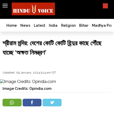
SEARCH
India
What TV doesn't, print can't;
we deliver.
Bangladesh
Home
News
Latest
India
Religion
Bihar
Madhya Pra
West
Bengal
শ্রীরাম মন্দির: দেশের কোটি কোটি হিন্দুর কাছে পৌঁছে
World
যাচ্ছে ‘অক্ষত নিমন্ত্রণ’
History
Articles
Love
Jihad
Updated: 09 January, 2024 9:14 am IST
Opinion
Ghar
Image Credits: Opindia.com
Wapsi
Politics
Law
&