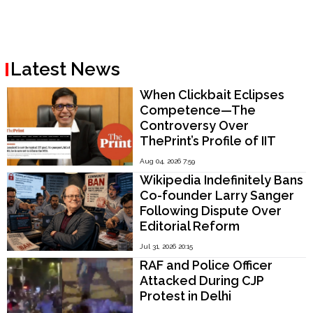
Latest News
When Clickbait Eclipses
Competence—The
Controversy Over
ThePrint’s Profile of IIT
Madras Director V.
Aug 04, 2026 7:59
Kamakoti
Wikipedia Indefinitely Bans
Co-founder Larry Sanger
Following Dispute Over
Editorial Reform
Jul 31, 2026 20:15
RAF and Police Officer
Attacked During CJP
Protest in Delhi